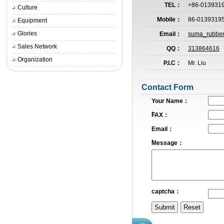
TEL：
+86-013931
Culture
Mobile：
86-0139319
Equipment
Glories
Email：
suma_rubbe
Sales Network
QQ：
313864616
Organization
P.I.C：
Mr. Liu
Contact Form
Your Name：
*
FAX：
Email：
*
Message：
captcha：